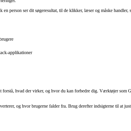
teringer.
 en person ser dit søgeresultat, til de klikker, læser og måske handle
 brugere
tack-applikationer
 forstå, hvad der virker, og hvor du kan forbedre dig. Værktøjer som G
verterer, og hvor brugerne falder fra. Brug derefter indsigterne til at j