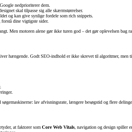
g Google nedprioriterer dem.
esignet skal tilpasse sig alle skærmstørrelser.
det og kan give synlige fordele som rich snippets.
orstå dine vigtigste sider.
angt. Men motoren alene gør ikke turen god – det gør oplevelsen bag rat
 bliver hængende. Godt SEO-indhold er ikke skrevet til algoritmer, men 
.
ringer.
l søgemaskinerne: lav afvisningsrate, længere besøgstid og flere delinge
etyder, at faktorer som
Core Web Vitals
, navigation og design spiller en