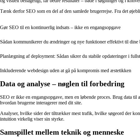
og visuelt behageligt, får bedre resultater – både i søgninger og i konver
Tænk derfor SEO som en del af den samlede brugerrejse. Fra det øjeblik
Gør SEO til en kontinuerlig indsats – ikke en engangsopgave
Sådan kommunikerer du ændringer og nye funktioner effektivt til dine
Planlægning af deployment: Sådan sikrer du stabile opdateringer i fulls
Inkluderende webdesign uden at gå på kompromis med æstetikken
Data og analyse – nøglen til forbedring
SEO er ikke en engangsopgave, men en løbende proces. Brug data til at
hvordan brugerne interagerer med dit site.
Analyser, hvilke sider der tiltrækker mest trafik, hvilke søgeord der kon
intuition virkelig viser sin styrke.
Samspillet mellem teknik og menneske