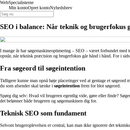
WebSpecialisterne
Min konto
Opret konto
Nyhedsbrev
SEO i balance: Når teknik og brugerfokus 
I mange år har søgemaskineoptimering – SEO – været forbundet med te
opstår, når teknisk præcision og brugerfokus går hånd i hånd. For i sids
Fra søgeord til søgeintention
Tidligere kunne man opnå høje placeringer ved at gentage et søgeord m
du som afsender skal tænke i
søgeintention
frem for blot søgeord.
Spørg dig selv: Hvad vil brugeren egentlig vide, gøre eller finde? Søger
det belønner både brugeren og søgemaskinen dig for.
Teknisk SEO som fundament
Selvom brugeroplevelsen er central, kan man ikke ignorere det tekniske