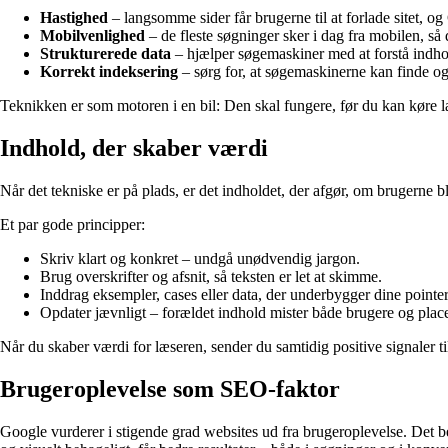
Hastighed
– langsomme sider får brugerne til at forlade sitet, o
Mobilvenlighed
– de fleste søgninger sker i dag fra mobilen, så d
Strukturerede data
– hjælper søgemaskiner med at forstå indhol
Korrekt indeksering
– sørg for, at søgemaskinerne kan finde og f
Teknikken er som motoren i en bil: Den skal fungere, før du kan køre l
Indhold, der skaber værdi
Når det tekniske er på plads, er det indholdet, der afgør, om brugerne
Et par gode principper:
Skriv klart og konkret – undgå unødvendig jargon.
Brug overskrifter og afsnit, så teksten er let at skimme.
Inddrag eksempler, cases eller data, der underbygger dine pointer
Opdater jævnligt – forældet indhold mister både brugere og place
Når du skaber værdi for læseren, sender du samtidig positive signaler ti
Brugeroplevelse som SEO-faktor
Google vurderer i stigende grad websites ud fra brugeroplevelse. Det b