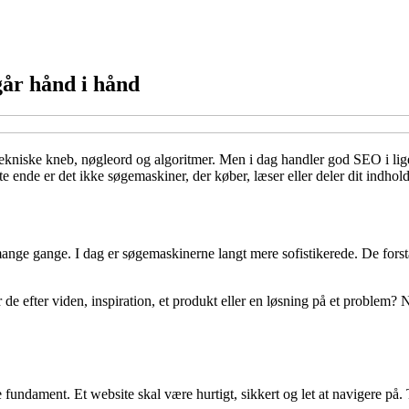
går hånd i hånd
kniske kneb, nøgleord og algoritmer. Men i dag handler god SEO i lig
te ende er det ikke søgemaskiner, der køber, læser eller deler dit indhol
ange gange. I dag er søgemaskinerne langt mere sofistikerede. De forst
 de efter viden, inspiration, et produkt eller en løsning på et problem?
 fundament. Et website skal være hurtigt, sikkert og let at navigere p