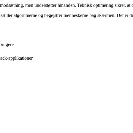
odsætning, men understøtter hinanden. Teknisk optimering sikrer, at dit 
edsstiller algoritmerne og begejstrer menneskerne bag skærmen. Det er 
 brugere
tack-applikationer