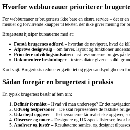
Hvorfor webbureauer prioriterer brugerte
For webbureauer er brugertests ikke bare en ekstra service – det er en i
menuer og forvirrende knapper til tekster, der ikke giver mening for b
Brugertests hjælper bureauerne med at:
Forstå brugernes adfærd
– hvordan de navigerer, hvad de klik
Afprøve designvalg
– om farver, layout og funktioner understøt
Prioritere udviklingsindsatsen
– så ressourcerne bruges på det
Dokumentere beslutninger
– testresultater giver et solidt gru
Kort sagt: Brugertests reducerer gætteriet og øger sandsynligheden for
Sådan foregår en brugertest i praksis
En typisk brugertest består af fem trin:
Definér formålet
– Hvad vil man undersøge? Er det navigationen
Udvælg testpersoner
– De skal repræsentere de faktiske bruger
Udarbejd opgaver
– Testpersonerne får realistiske opgaver, s
Observer og noter
– Designere og UX-specialister ser, hvor b
Analyser og justér
– Resultaterne samles, og designet tilpasses 