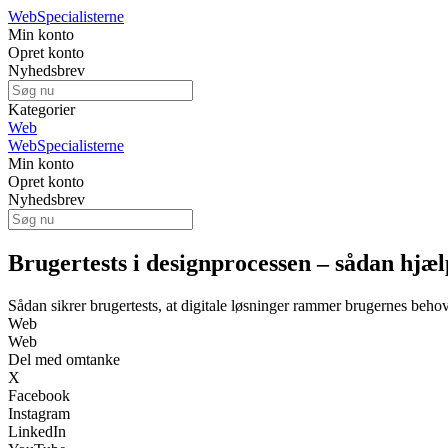
WebSpecialisterne
Min konto
Opret konto
Nyhedsbrev
Kategorier
Web
WebSpecialisterne
Min konto
Opret konto
Nyhedsbrev
Brugertests i designprocessen – sådan hjæ
Sådan sikrer brugertests, at digitale løsninger rammer brugernes beho
Web
Web
Del med omtanke
X
Facebook
Instagram
LinkedIn