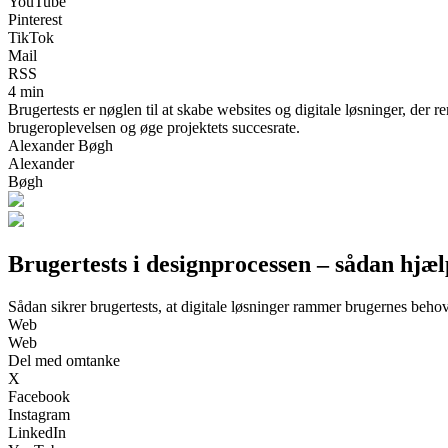
YouTube
Pinterest
TikTok
Mail
RSS
4 min
Brugertests er nøglen til at skabe websites og digitale løsninger, der
brugeroplevelsen og øge projektets succesrate.
Alexander Bøgh
Alexander
Bøgh
Brugertests i designprocessen – sådan hjæ
Sådan sikrer brugertests, at digitale løsninger rammer brugernes beho
Web
Web
Del med omtanke
X
Facebook
Instagram
LinkedIn