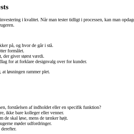
sts
nvestering i kvalitet. Når man tester tidligt i processen, kan man opdage
rugeren.
ker på, og hvor de går i stå.
ter formålet.
, der giver størst værdi.
ndlag for at forklare designvalg over for kunder.
, at løsningen rammer plet.
, forståelsen af indholdet eller en specifik funktion?
e, ikke bare kolleger eller venner.
om de skal løse, mens de tænker højt.
rugerne møder udfordringer.
derefter.