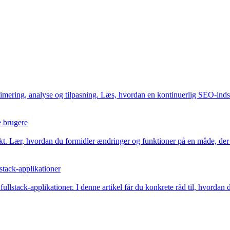
ring, analyse og tilpasning. Læs, hvordan en kontinuerlig SEO-indsats
e brugere
kt. Lær, hvordan du formidler ændringer og funktioner på en måde, der 
stack-applikationer
 fullstack-applikationer. I denne artikel får du konkrete råd til, hvorda