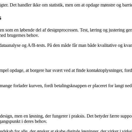
gter. Det handler ikke om statistik, men om at opdage mønstre og barrie
s
som en løbende del af designprocessen. Test, læring og justering genta
kt med brugernes behov.
aanalyse og A/B-tests. På den måde får man både kvalitative og kvantit
pel opdage, at borgere har svært ved at finde kontaktoplysninger, fordi
ange forlader kurven, fordi betalingsknappen er placeret for langt nede 
 design, men en løsning, der fungerer i praksis. Det betyder færre supp
dgangspunkt i deres behov.
edskab for alle, der ønsker at skabe digitale løsninger, der virker i virk