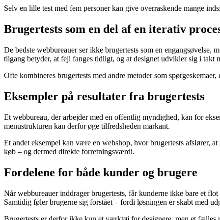
Selv en lille test med fem personer kan give overraskende mange indsi
Brugertests som en del af en iterativ proce
De bedste webbureauer ser ikke brugertests som en engangsøvelse, men 
tilgang betyder, at fejl fanges tidligt, og at designet udvikler sig i ta
Ofte kombineres brugertests med andre metoder som spørgeskemaer, dat
Eksempler på resultater fra brugertests
Et webbureau, der arbejder med en offentlig myndighed, kan for eksem
menustrukturen kan derfor øge tilfredsheden markant.
Et andet eksempel kan være en webshop, hvor brugertests afslører, at m
køb – og dermed direkte forretningsværdi.
Fordelene for både kunder og brugere
Når webbureauer inddrager brugertests, får kunderne ikke bare et flot
Samtidig føler brugerne sig forstået – fordi løsningen er skabt med u
Brugertests er derfor ikke kun et værktøj for designere, men et fælles r