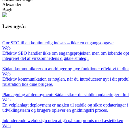
Alexander
Bøgh
Læs også:
Gør SEO til en kontinuerlig indsats – ikke en engangsopgave
Web
Effektiv SEO handler ikke om engangsprojekter, men om løbende optime
integreret del af virksomhedens digitale strategi.
Sådan kommunikerer du ændringer og nye funktioner effektivt til din
Web
Effektiv kommunikation er nøglen, når du introducerer nyt i dit produ
frustration hos dine brugere.
Planlægning af deployment: Sådan sikrer du stabile opdateringer i full
Web
En velplanlagt deployment er nøglen til stabile og sikre opdateringer i
udviklingsteam og brugere oplever en gnidningsfri proces.
Inkluderende webdesign uden at gå på kompromis med æstetikken
Web