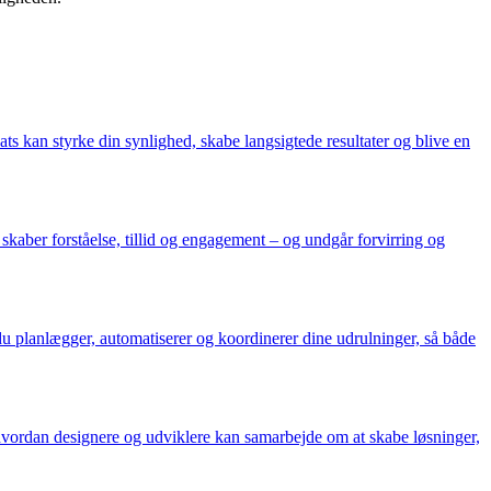
 kan styrke din synlighed, skabe langsigtede resultater og blive en
skaber forståelse, tillid og engagement – og undgår forvirring og
n du planlægger, automatiserer og koordinerer dine udrulninger, så både
 hvordan designere og udviklere kan samarbejde om at skabe løsninger,