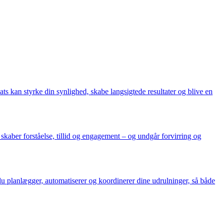
 kan styrke din synlighed, skabe langsigtede resultater og blive en
skaber forståelse, tillid og engagement – og undgår forvirring og
n du planlægger, automatiserer og koordinerer dine udrulninger, så både