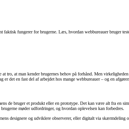
 rent faktisk fungerer for brugerne. Læs, hvordan webbureauer bruger test
ende at tro, at man kender brugernes behov på forhånd. Men virkeligheden 
I dag er det en fast del af arbejdet hos mange webbureauer – og en afgøren
mens de bruger et produkt eller en prototype. Det kan være alt fra en s
vor brugerne møder udfordringer, og hvordan oplevelsen kan forbedres.
ens designere og udviklere observerer, eller digitalt via skærmdeling og