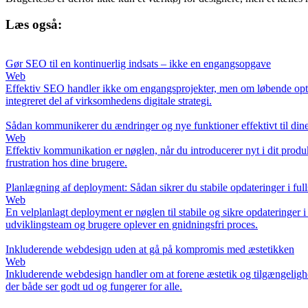
Læs også:
Gør SEO til en kontinuerlig indsats – ikke en engangsopgave
Web
Effektiv SEO handler ikke om engangsprojekter, men om løbende optime
integreret del af virksomhedens digitale strategi.
Sådan kommunikerer du ændringer og nye funktioner effektivt til din
Web
Effektiv kommunikation er nøglen, når du introducerer nyt i dit produ
frustration hos dine brugere.
Planlægning af deployment: Sådan sikrer du stabile opdateringer i full
Web
En velplanlagt deployment er nøglen til stabile og sikre opdateringer i
udviklingsteam og brugere oplever en gnidningsfri proces.
Inkluderende webdesign uden at gå på kompromis med æstetikken
Web
Inkluderende webdesign handler om at forene æstetik og tilgængelighe
der både ser godt ud og fungerer for alle.