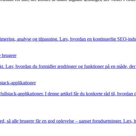
ring, analyse og tilpasning. Læs, hvordan en kontinuerlig SEO-indsats
e brugere
kt. Lær, hvordan du formidler ændringer og funktioner på en måde, der 
stack-applikationer
 fullstack-applikationer. I denne artikel får du konkrete råd til, hvorda
d, så alle brugere får en god oplevelse – uanset forudsætninger. Læs,