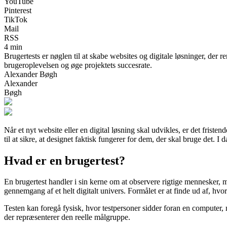
YouTube
Pinterest
TikTok
Mail
RSS
4 min
Brugertests er nøglen til at skabe websites og digitale løsninger, der
brugeroplevelsen og øge projektets succesrate.
Alexander Bøgh
Alexander
Bøgh
Når et nyt website eller en digital løsning skal udvikles, er det frist
til at sikre, at designet faktisk fungerer for dem, der skal bruge det. 
Hvad er en brugertest?
En brugertest handler i sin kerne om at observere rigtige mennesker, 
gennemgang af et helt digitalt univers. Formålet er at finde ud af, h
Testen kan foregå fysisk, hvor testpersoner sidder foran en computer, m
der repræsenterer den reelle målgruppe.